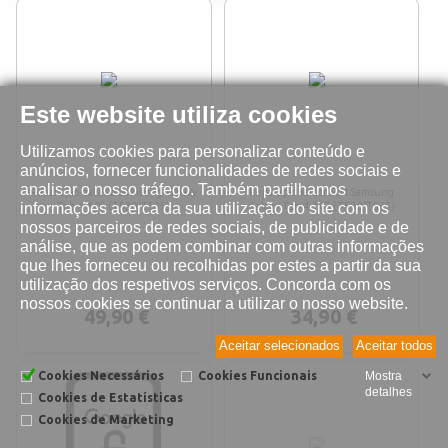
Este website utiliza cookies
Utilizamos cookies para personalizar conteúdo e
anúncios, fornecer funcionalidades de redes sociais e
analisar o nosso tráfego. Também partilhamos
Reparação bateria Samsung Galaxy
Reparação leitor SIM Samsung
informações acerca da sua utilização do site com os
Tab 4 10" (T530/T535)
Galaxy Tab 4 10" (T530/T535)
nossos parceiros de redes sociais, de publicidade e de
análise, que as podem combinar com outras informações
que lhes forneceu ou recolhidas por estes a partir da sua
utilização dos respetivos serviços. Concorda com os
nossos cookies se continuar a utilizar o nosso website.
49,90 €
34,90 €
Aceitar selecionados
Aceitar todos
Cookies Necessários
Cookies Funcionais
Mostra
detalhes
Cookies de Estatísticas
Cookies de Marketing