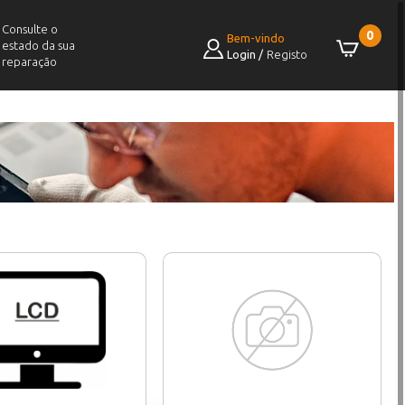
Consulte o
0
Bem-vindo
estado da sua
Login
/
Registo
reparação