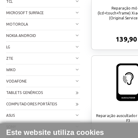
TCL
Reparação mó
MICROSOFT SURFACE
(lcd+touch+frame) Xia
(Original Service
MOTOROLA
NOKIA ANDROID
139,90
LG
ZTE
WIKO
VODAFONE
TABLETS GENÉRICOS
COMPUTADORES PORTÁTEIS
ASUS
Reparação auscultador
F3
SONY
Este website utiliza cookies