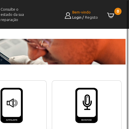
Consulte o
0
Bem-vindo
estado da sua
Login
/
Registo
reparação