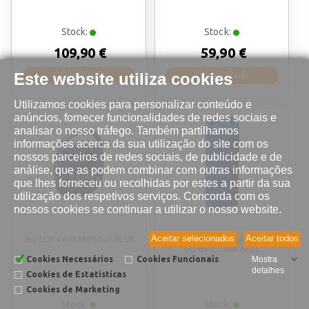
Stock:
Stock:
109,90 €
59,90 €
COMPRAR
COMPRAR
Este website utiliza cookies
Utilizamos cookies para personalizar conteúdo e
anúncios, fornecer funcionalidades de redes sociais e
analisar o nosso tráfego. Também partilhamos
informações acerca da sua utilização do site com os
nossos parceiros de redes sociais, de publicidade e de
análise, que as podem combinar com outras informações
que lhes forneceu ou recolhidas por estes a partir da sua
utilização dos respetivos serviços. Concorda com os
nossos cookies se continuar a utilizar o nosso website.
Aceitar selecionados
Aceitar todos
JBL CLIP 4 WATERPROOF BLUE
COLUNA CREATIVE LABS MUVO
GO BT 5.3 20W AZUL
Cookies Necessários
Cookies Funcionais
Mostra
detalhes
Cookies de Estatísticas
Cookies de Marketing
Stock:
Stock: