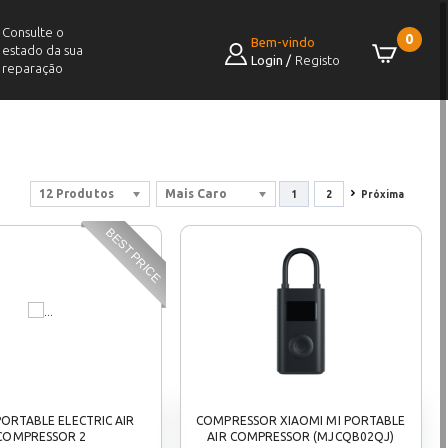
Consulte o
0
Bem-vindo
estado da sua
Login
/
Registo
reparação
12 Produtos
Mais Caro
1
2
Próxima
BEST PRICE
PORTABLE ELECTRIC AIR
COMPRESSOR XIAOMI MI PORTABLE
COMPRESSOR 2
AIR COMPRESSOR (MJCQB02QJ)