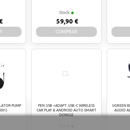
Stock:
€
59,90 €
R
COMPRAR
FLATOR PUMP
PEN USB +ADAPT. USB-C WIRELESS
UGREEN B
001)
CAR PLAY & ANDROID AUTO SMART
AUDIO A
DONGLE
Stock: