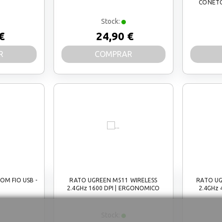
CONETC
Stock:
€
24,90 €
R
COMPRAR
M FIO USB -
RATO UGREEN M511 WIRELESS
RATO UG
2.4GHz 1600 DPI | ERGONOMICO
2.4GHz 4
Stock: