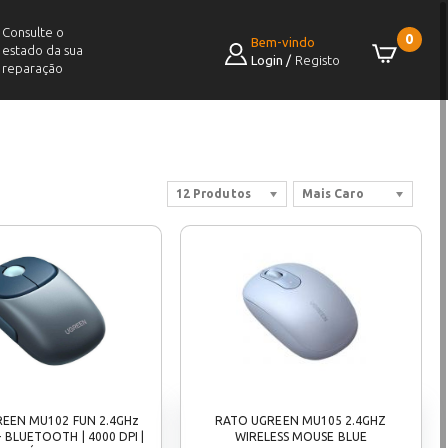
Consulte o
0
Bem-vindo
estado da sua
Login
/
Registo
reparação
12 Produtos
Mais Caro
EEN MU102 FUN 2.4GHz
RATO UGREEN MU105 2.4GHZ
 BLUETOOTH | 4000 DPI |
WIRELESS MOUSE BLUE