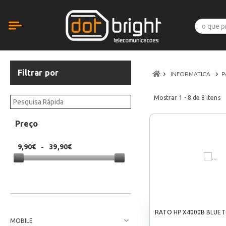
Filtrar por
INFORMATICA
P
Mostrar
1 - 8
de
8
itens
Preço
9,90€
-
39,90€
RATO HP X4000B BLUE
MOBILE