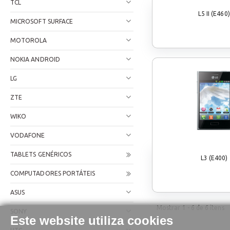
TCL
L5 II (E460)
MICROSOFT SURFACE
MOTOROLA
NOKIA ANDROID
LG
ZTE
WIKO
VODAFONE
TABLETS GENÉRICOS
L3 (E400)
COMPUTADORES PORTÁTEIS
ASUS
Mostrar
1 - 6
de
6
itens
SONY
Este website utiliza cookies