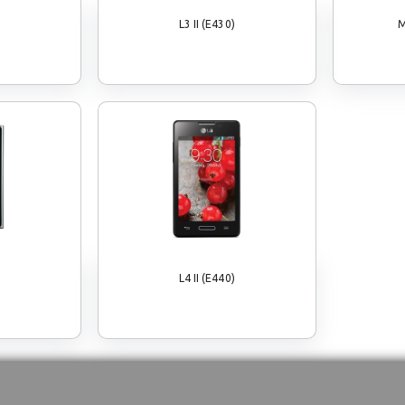
L3 II (E430)
M
L4 II (E440)