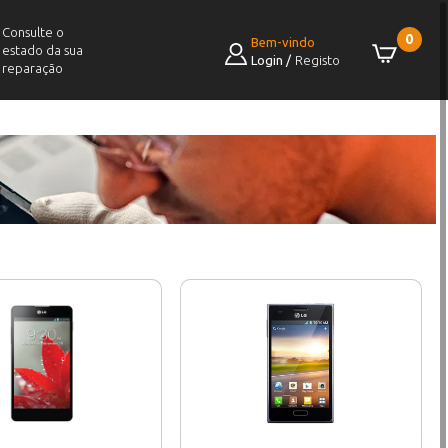
Consulte o
0
Bem-vindo
estado da sua
Login
/
Registo
reparação