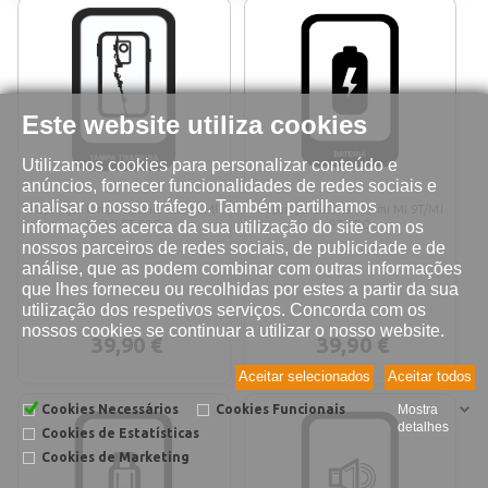
Este website utiliza cookies
Utilizamos cookies para personalizar conteúdo e
anúncios, fornecer funcionalidades de redes sociais e
analisar o nosso tráfego. Também partilhamos
Reparação tampa traseira Xiaomi MI
Reparação bateria Xiaomi MI 9T/MI
informações acerca da sua utilização do site com os
9T/MI 9T PRO
9T PRO
nossos parceiros de redes sociais, de publicidade e de
análise, que as podem combinar com outras informações
que lhes forneceu ou recolhidas por estes a partir da sua
utilização dos respetivos serviços. Concorda com os
nossos cookies se continuar a utilizar o nosso website.
39,90 €
39,90 €
Aceitar selecionados
Aceitar todos
Cookies Necessários
Cookies Funcionais
Mostra
detalhes
Cookies de Estatísticas
Cookies de Marketing