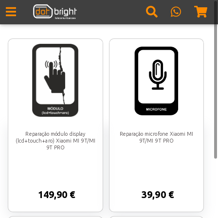
Reparação módulo display
Reparação microfone Xiaomi MI
(lcd+touch+aro) Xiaomi MI 9T/MI
9T/MI 9T PRO
9T PRO
149,90 €
39,90 €