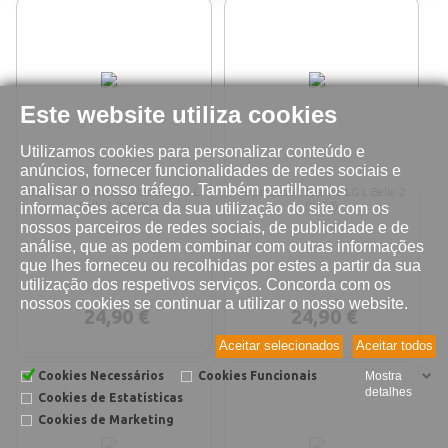
Este website utiliza cookies
Utilizamos cookies para personalizar conteúdo e
anúncios, fornecer funcionalidades de redes sociais e
analisar o nosso tráfego. Também partilhamos
Reparação leitor do cartão SIM LG L
Reparação altifalante LG L Bello 2
informações acerca da sua utilização do site com os
Bello 2 (X150)
(X150)
nossos parceiros de redes sociais, de publicidade e de
análise, que as podem combinar com outras informações
que lhes forneceu ou recolhidas por estes a partir da sua
utilização dos respetivos serviços. Concorda com os
nossos cookies se continuar a utilizar o nosso website.
24,90 €
24,90 €
Aceitar selecionados
Aceitar todos
Cookies Necessários
Cookies Funcionais
Mostra
detalhes
Cookies de Estatísticas
Cookies de Marketing