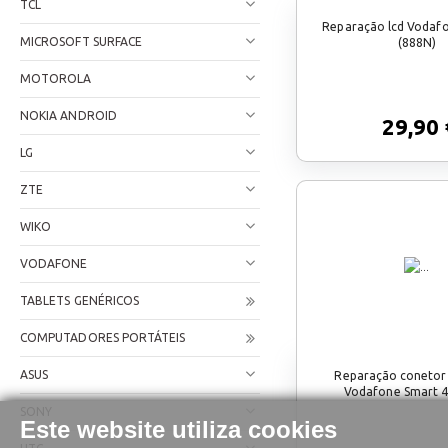
TCL
Reparação lcd Vodaf
MICROSOFT SURFACE
(888N)
MOTOROLA
NOKIA ANDROID
29,90 
LG
ZTE
WIKO
VODAFONE
TABLETS GENÉRICOS
COMPUTADORES PORTÁTEIS
ASUS
Reparação conetor
Vodafone Smart 4
SONY
Este website utiliza cookies