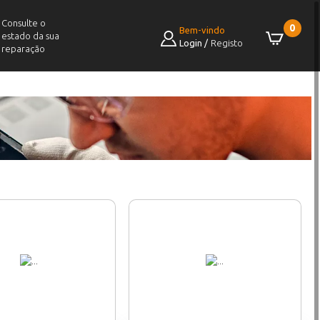
Consulte o
0
Bem-vindo
estado da sua
Login
/
Registo
reparação