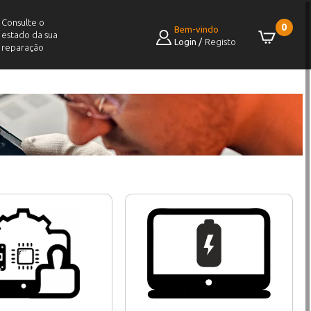
Consulte o
0
Bem-vindo
estado da sua
Login
/
Registo
reparação