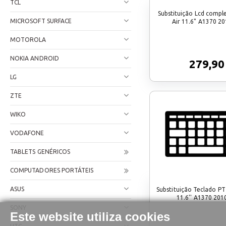
TCL
Substituição Lcd comp
MICROSOFT SURFACE
Air 11.6" A1370 2
MOTOROLA
NOKIA ANDROID
279,90
LG
ZTE
WIKO
VODAFONE
TABLETS GENÉRICOS
COMPUTADORES PORTÁTEIS
ASUS
Substituição Teclado P
11.6'' A1370 201
SONY
Este website utiliza cookies