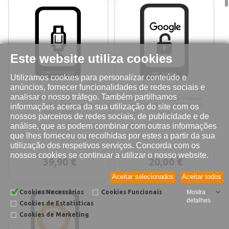
Este website utiliza cookies
Utilizamos cookies para personalizar conteúdo e
anúncios, fornecer funcionalidades de redes sociais e
analisar o nosso tráfego. Também partilhamos
Reparação conetor de carga
Remover conta google Huawei
informações acerca da sua utilização do site com os
Huawei MediaPad M5 Lite 10.1"
MediaPad M5 Lite 10.1" (BAH2-
(BAH2-W09)
W09)
nossos parceiros de redes sociais, de publicidade e de
análise, que as podem combinar com outras informações
que lhes forneceu ou recolhidas por estes a partir da sua
utilização dos respetivos serviços. Concorda com os
nossos cookies se continuar a utilizar o nosso website.
39,90 €
20,00 €
Aceitar selecionados
Aceitar todos
Cookies Necessários
Cookies Funcionais
Mostra
detalhes
Cookies de Estatísticas
Cookies de Marketing