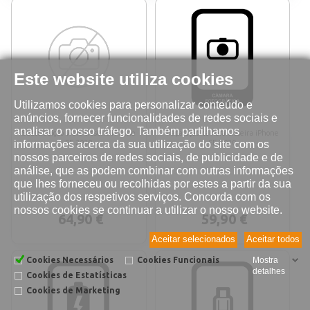
Este website utiliza cookies
Utilizamos cookies para personalizar conteúdo e
anúncios, fornecer funcionalidades de redes sociais e
analisar o nosso tráfego. Também partilhamos
Substituição vidro traseiro iPhone
Reparação câmera traseira iPhone
informações acerca da sua utilização do site com os
SE 2020
SE 2020
nossos parceiros de redes sociais, de publicidade e de
análise, que as podem combinar com outras informações
que lhes forneceu ou recolhidas por estes a partir da sua
utilização dos respetivos serviços. Concorda com os
nossos cookies se continuar a utilizar o nosso website.
64,90 €
59,90 €
Aceitar selecionados
Aceitar todos
Cookies Necessários
Cookies Funcionais
Mostra
detalhes
Cookies de Estatísticas
Cookies de Marketing