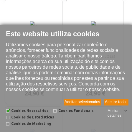
Este website utiliza cookies
Utilizamos cookies para personalizar conteúdo e
anúncios, fornecer funcionalidades de redes sociais e
analisar o nosso tráfego. Também partilhamos
Reparação altifalante LG L65
Reparação microfone LG L65
informações acerca da sua utilização do site com os
(D280N)
(D280N)
nossos parceiros de redes sociais, de publicidade e de
análise, que as podem combinar com outras informações
que lhes forneceu ou recolhidas por estes a partir da sua
utilização dos respetivos serviços. Concorda com os
nossos cookies se continuar a utilizar o nosso website.
24,90 €
24,90 €
Aceitar selecionados
Aceitar todos
Cookies Necessários
Cookies Funcionais
Mostra
detalhes
Cookies de Estatísticas
Cookies de Marketing