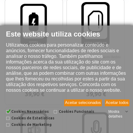
Este website utiliza cookies
Utilizamos cookies para personalizar conteúdo e
anúncios, fornecer funcionalidades de redes sociais e
analisar o nosso tráfego. Também partilhamos
Reparação bateria Xiaomi Redmi 5
Reparação leitor SIM Xiaomi Redmi
informações acerca da sua utilização do site com os
Plus
5 Plus
nossos parceiros de redes sociais, de publicidade e de
análise, que as podem combinar com outras informações
que lhes forneceu ou recolhidas por estes a partir da sua
utilização dos respetivos serviços. Concorda com os
nossos cookies se continuar a utilizar o nosso website.
39,90 €
39,90 €
Aceitar selecionados
Aceitar todos
Cookies Necessários
Cookies Funcionais
Mostra
detalhes
Cookies de Estatísticas
Cookies de Marketing