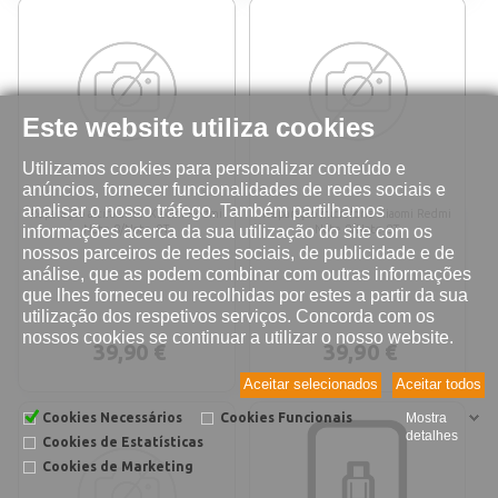
Este website utiliza cookies
Utilizamos cookies para personalizar conteúdo e
anúncios, fornecer funcionalidades de redes sociais e
analisar o nosso tráfego. Também partilhamos
Reparação altifalante Xiaomi Redmi
Reparação microfone Xiaomi Redmi
informações acerca da sua utilização do site com os
Note 8/Note 8T
Note 8/Note 8T
nossos parceiros de redes sociais, de publicidade e de
análise, que as podem combinar com outras informações
que lhes forneceu ou recolhidas por estes a partir da sua
utilização dos respetivos serviços. Concorda com os
nossos cookies se continuar a utilizar o nosso website.
39,90 €
39,90 €
Aceitar selecionados
Aceitar todos
Cookies Necessários
Cookies Funcionais
Mostra
detalhes
Cookies de Estatísticas
Cookies de Marketing