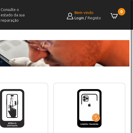
Consulte o
0
Bem-vindo
estado da sua
Login
/
Registo
reparação