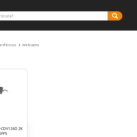
eriféricos
Webcams
-CDV126D 2K
5FPS