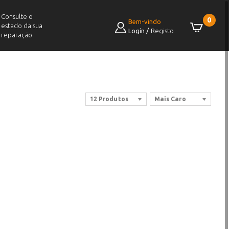
Consulte o
0
Bem-vindo
estado da sua
Login
/
Registo
reparação
12 Produtos
Mais Caro