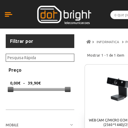
Filtrar por
INFORMATICA
P
Mostrar
1 - 1
de
1
item
Preço
0,00€
-
39,90€
WEBCAM C/MICRO ECM
(2560*1440)/2
MOBILE