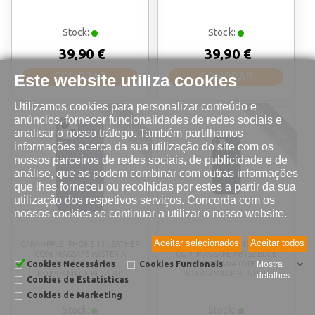
Stock:
Stock:
39,90 €
39,90 €
COMPRAR
COMPRAR
Este website utiliza cookies
Utilizamos cookies para personalizar conteúdo e
BEST PRICE
BEST PRICE
anúncios, fornecer funcionalidades de redes sociais e
analisar o nosso tráfego. Também partilhamos
informações acerca da sua utilização do site com os
nossos parceiros de redes sociais, de publicidade e de
análise, que as podem combinar com outras informações
que lhes forneceu ou recolhidas por estes a partir da sua
utilização dos respetivos serviços. Concorda com os
nossos cookies se continuar a utilizar o nosso website.
Aceitar selecionados
Aceitar todos
CAPA APPLE IPHONE 13 LEATHER
CAPA APPLE IPHONE 13 SILICONE
COM MAGSAFE WISTERIA
COM MAGSAFE ABYSS BLUE
Cookies Necessários
MM163ZM/A (OPEN
Cookies Funcionais
MM293ZM/A (OPEN
Mostra
BOX/DAMAGE BLISTER)
BOX/DAMAGE BLISTER)
detalhes
Cookies de Estatísticas
Cookies de Marketing
Stock:
Stock: