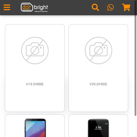
V10 (H900)
V30 (H930)