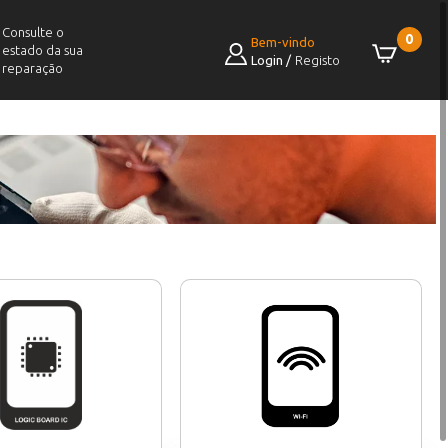
Consulte o
0
Bem-vindo
estado da sua
Login
/
Registo
reparação