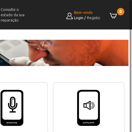
Consulte o
0
Bem-vindo
estado da sua
Login
/
Registo
reparação