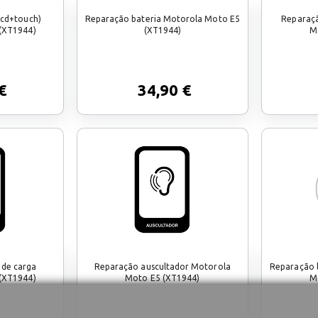
lcd+touch)
Reparação bateria Motorola Moto E5
Reparaç
(XT1944)
(XT1944)
M
€
34,90 €
 de carga
Reparação auscultador Motorola
Reparação 
(XT1944)
Moto E5 (XT1944)
M