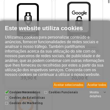
Este website utiliza cookies
Utilizamos cookies para personalizar conteúdo e
anúncios, fornecer funcionalidades de redes sociais e
analisar o nosso tráfego. Também partilhamos
Reparação conetor de carga
Remover conta google Huawei
informações acerca da sua utilização do site com os
Huawei MatePad T10S 10.1"
MatePad T10S 10.1" (AGS3-W09)
(AGS3-W09)
nossos parceiros de redes sociais, de publicidade e de
análise, que as podem combinar com outras informações
que lhes forneceu ou recolhidas por estes a partir da sua
utilização dos respetivos serviços. Concorda com os
nossos cookies se continuar a utilizar o nosso website.
39,90 €
20,00 €
Aceitar selecionados
Aceitar todos
Cookies Necessários
Cookies Funcionais
Mostra
detalhes
Cookies de Estatísticas
Cookies de Marketing