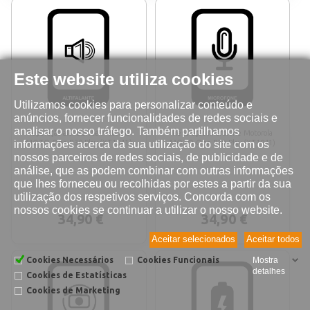
Este website utiliza cookies
Utilizamos cookies para personalizar conteúdo e
anúncios, fornecer funcionalidades de redes sociais e
analisar o nosso tráfego. Também partilhamos
Reparação altifalante Motorola
Reparação microfone Motorola
informações acerca da sua utilização do site com os
MOTO One P30 Play (XT1941)
MOTO One P30 Play (XT1941)
nossos parceiros de redes sociais, de publicidade e de
análise, que as podem combinar com outras informações
que lhes forneceu ou recolhidas por estes a partir da sua
utilização dos respetivos serviços. Concorda com os
nossos cookies se continuar a utilizar o nosso website.
34,90 €
34,90 €
Aceitar selecionados
Aceitar todos
Cookies Necessários
Cookies Funcionais
Mostra
detalhes
Cookies de Estatísticas
Cookies de Marketing