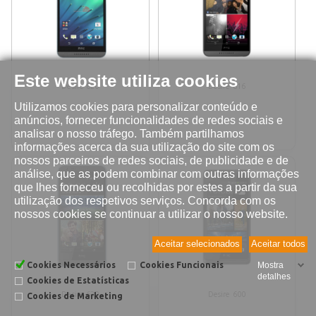
Este website utiliza cookies
Desire 820
Desire 816
Utilizamos cookies para personalizar conteúdo e
anúncios, fornecer funcionalidades de redes sociais e
analisar o nosso tráfego. Também partilhamos
informações acerca da sua utilização do site com os
nossos parceiros de redes sociais, de publicidade e de
análise, que as podem combinar com outras informações
que lhes forneceu ou recolhidas por estes a partir da sua
utilização dos respetivos serviços. Concorda com os
nossos cookies se continuar a utilizar o nosso website.
Aceitar selecionados
Aceitar todos
Cookies Necessários
Cookies Funcionais
Mostra
detalhes
Cookies de Estatísticas
Desire 620
Desire 600
Cookies de Marketing