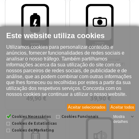
Este website utiliza cookies
Utilizamos cookies para personalizar conteúdo e
anúncios, fornecer funcionalidades de redes sociais e
analisar o nosso tráfego. Também partilhamos
Reparação bateria Samsung Galaxy
Reparação câmara principal
informações acerca da sua utilização do site com os
A6 2018 (A600F)
Samsung Galaxy A6 2018 (A600F)
nossos parceiros de redes sociais, de publicidade e de
análise, que as podem combinar com outras informações
que lhes forneceu ou recolhidas por estes a partir da sua
utilização dos respetivos serviços. Concorda com os
nossos cookies se continuar a utilizar o nosso website.
49,90 €
39,90 €
Aceitar selecionados
Aceitar todos
Cookies Necessários
Cookies Funcionais
Mostra
detalhes
Cookies de Estatísticas
Cookies de Marketing