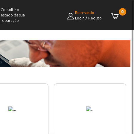
Consulte o
0
Bem-vindo
estado da sua
Login
/
Registo
reparação