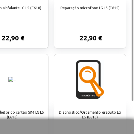
 altfalante LG L5 (E610)
Reparação microfone LG L5 (E610)
22,90 €
22,90 €
eitor do cartão SIM LG L5
Diagnóstico/Orçamento gratuito LG
(E610)
L5 (E610)