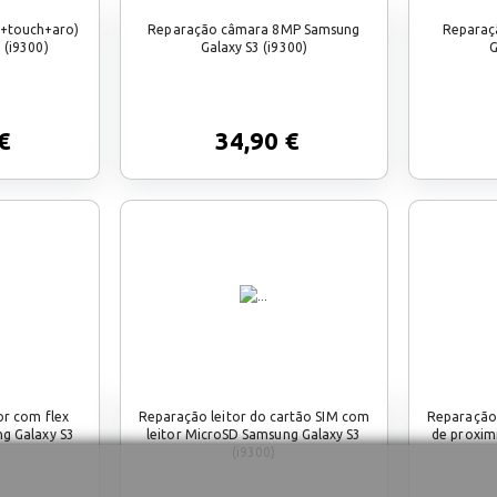
d+touch+aro)
Reparação câmara 8MP Samsung
Reparaç
 (i9300)
Galaxy S3 (i9300)
G
€
34,90 €
r com flex
Reparação leitor do cartão SIM com
Reparação 
g Galaxy S3
leitor MicroSD Samsung Galaxy S3
de proxim
(i9300)