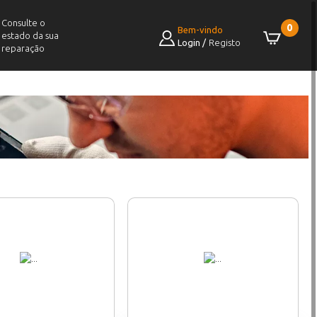
Consulte o
0
Bem-vindo
estado da sua
Login
/
Registo
reparação