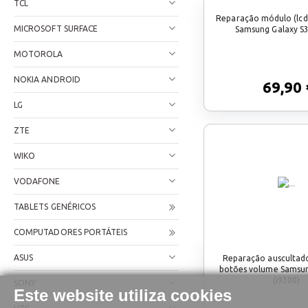
TCL
Reparação módulo (lc
MICROSOFT SURFACE
Samsung Galaxy S3
MOTOROLA
NOKIA ANDROID
69,90 
LG
ZTE
WIKO
VODAFONE
TABLETS GENÉRICOS
COMPUTADORES PORTÁTEIS
ASUS
Reparação auscultado
botões volume Samsun
(i9300)
SONY
Este website utiliza cookies