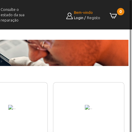
Consulte o
0
Bem-vindo
estado da sua
Login
/
Registo
reparação