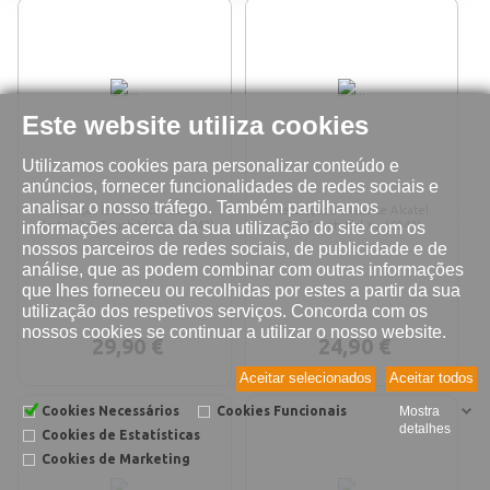
Este website utiliza cookies
Utilizamos cookies para personalizar conteúdo e
anúncios, fornecer funcionalidades de redes sociais e
analisar o nosso tráfego. Também partilhamos
Reparação leitor do cartão SIM
Reparação altifalante Alcatel
informações acerca da sua utilização do site com os
Alcatel OneTouch Idol X+ (6043)
OneTouch Idol X+ (6043)
nossos parceiros de redes sociais, de publicidade e de
análise, que as podem combinar com outras informações
que lhes forneceu ou recolhidas por estes a partir da sua
utilização dos respetivos serviços. Concorda com os
nossos cookies se continuar a utilizar o nosso website.
29,90 €
24,90 €
Aceitar selecionados
Aceitar todos
Cookies Necessários
Cookies Funcionais
Mostra
detalhes
Cookies de Estatísticas
Cookies de Marketing