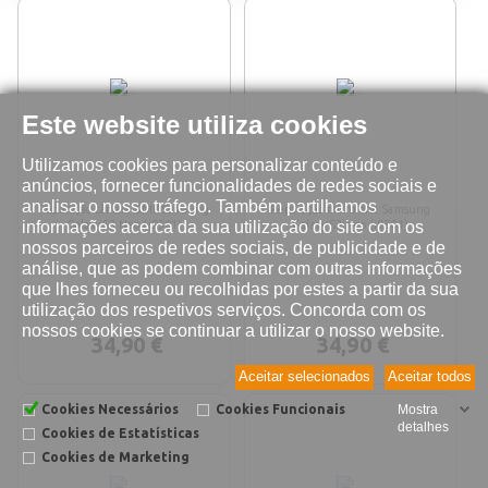
Este website utiliza cookies
Utilizamos cookies para personalizar conteúdo e
anúncios, fornecer funcionalidades de redes sociais e
analisar o nosso tráfego. Também partilhamos
Reparação câmara 8MP Samsung
Reparação microfone Samsung
informações acerca da sua utilização do site com os
Galaxy S3 Neo (i9301)
Galaxy S3 Neo (i9301)
nossos parceiros de redes sociais, de publicidade e de
análise, que as podem combinar com outras informações
que lhes forneceu ou recolhidas por estes a partir da sua
utilização dos respetivos serviços. Concorda com os
nossos cookies se continuar a utilizar o nosso website.
34,90 €
34,90 €
Aceitar selecionados
Aceitar todos
Cookies Necessários
Cookies Funcionais
Mostra
detalhes
Cookies de Estatísticas
Cookies de Marketing