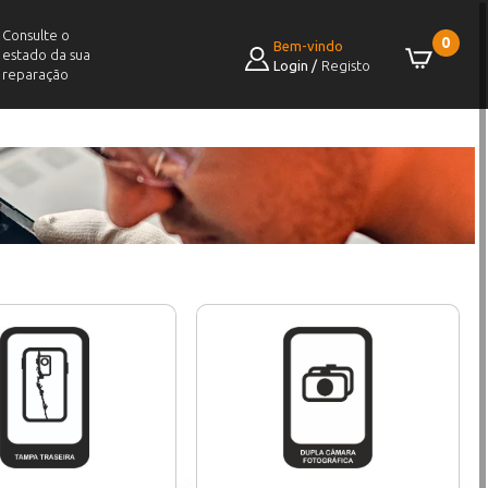
Consulte o
0
Bem-vindo
estado da sua
Login
/
Registo
reparação