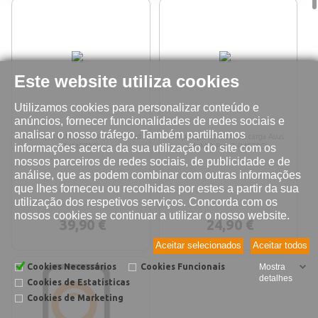
Este website utiliza cookies
Utilizamos cookies para personalizar conteúdo e
anúncios, fornecer funcionalidades de redes sociais e
analisar o nosso tráfego. Também partilhamos
Reparação bateria Asus MeMO Pad
Reparação conetor de carga Asus
informações acerca da sua utilização do site com os
7 (ME70C)
MeMO Pad 7 (ME70C)
nossos parceiros de redes sociais, de publicidade e de
análise, que as podem combinar com outras informações
que lhes forneceu ou recolhidas por estes a partir da sua
utilização dos respetivos serviços. Concorda com os
nossos cookies se continuar a utilizar o nosso website.
39,90 €
24,90 €
Aceitar selecionados
Aceitar todos
Cookies Necessários
Cookies Funcionais
Mostra
detalhes
Cookies de Estatísticas
Cookies de Marketing