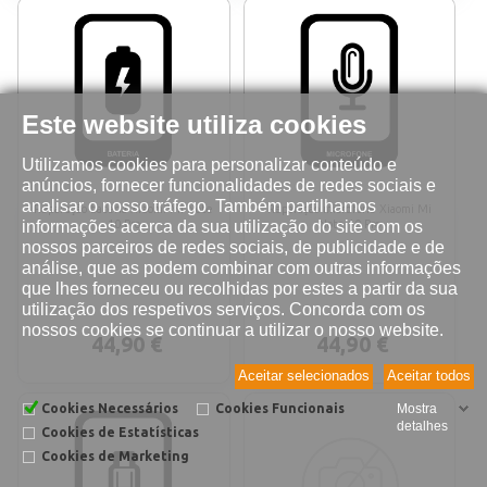
Este website utiliza cookies
Utilizamos cookies para personalizar conteúdo e
anúncios, fornecer funcionalidades de redes sociais e
analisar o nosso tráfego. Também partilhamos
Reparação bateria Xiaomi Mi Note
Reparação microfone Xiaomi Mi
informações acerca da sua utilização do site com os
10 Pro
Note 10 Pro
nossos parceiros de redes sociais, de publicidade e de
análise, que as podem combinar com outras informações
que lhes forneceu ou recolhidas por estes a partir da sua
utilização dos respetivos serviços. Concorda com os
nossos cookies se continuar a utilizar o nosso website.
44,90 €
44,90 €
Aceitar selecionados
Aceitar todos
Cookies Necessários
Cookies Funcionais
Mostra
detalhes
Cookies de Estatísticas
Cookies de Marketing