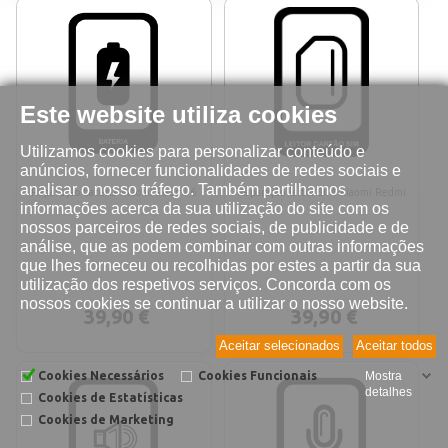
Este website utiliza cookies
Utilizamos cookies para personalizar conteúdo e
anúncios, fornecer funcionalidades de redes sociais e
analisar o nosso tráfego. Também partilhamos
Reparação bateria Xiaomi Redmi 6
Reparação leitor SIM Xiaomi Redmi
informações acerca da sua utilização do site com os
6
nossos parceiros de redes sociais, de publicidade e de
análise, que as podem combinar com outras informações
que lhes forneceu ou recolhidas por estes a partir da sua
utilização dos respetivos serviços. Concorda com os
nossos cookies se continuar a utilizar o nosso website.
39,90 €
39,90 €
Aceitar selecionados
Aceitar todos
Cookies Necessários
Cookies Funcionais
Mostra
detalhes
Cookies de Estatísticas
Cookies de Marketing