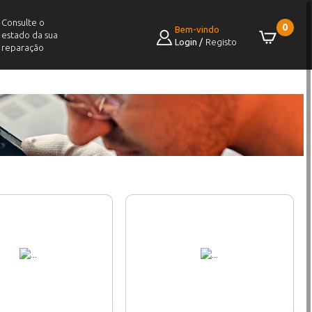
Consulte o
0
Bem-vindo
estado da sua
Login
/
Registo
reparação