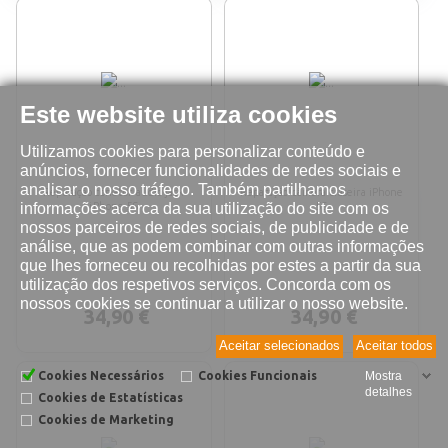
Este website utiliza cookies
Utilizamos cookies para personalizar conteúdo e
anúncios, fornecer funcionalidades de redes sociais e
analisar o nosso tráfego. Também partilhamos
Reparação conetor audio jack
Reparação câmera traseira iPhone
informações acerca da sua utilização do site com os
iPhone 5S
5S
nossos parceiros de redes sociais, de publicidade e de
análise, que as podem combinar com outras informações
que lhes forneceu ou recolhidas por estes a partir da sua
utilização dos respetivos serviços. Concorda com os
nossos cookies se continuar a utilizar o nosso website.
34,90 €
34,90 €
Aceitar selecionados
Aceitar todos
Cookies Necessários
Cookies Funcionais
Mostra
detalhes
Cookies de Estatísticas
Cookies de Marketing