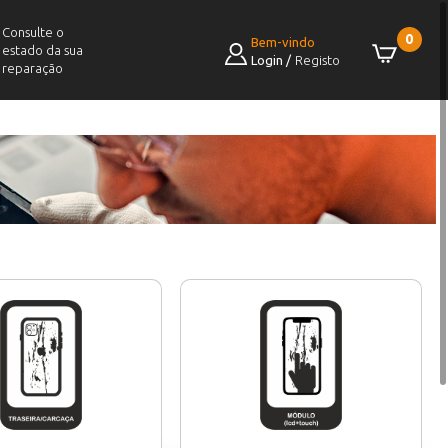
Consulte o
0
Bem-vindo
estado da sua
Login
/
Registo
reparação