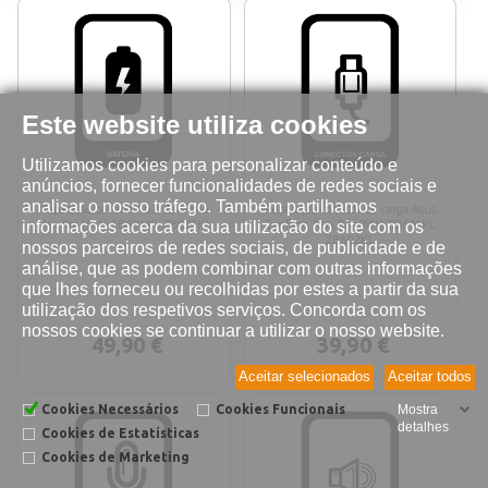
Este website utiliza cookies
Utilizamos cookies para personalizar conteúdo e
anúncios, fornecer funcionalidades de redes sociais e
analisar o nosso tráfego. Também partilhamos
Reparação bateria Asus Zenfone
Reparação conetor de carga Asus
informações acerca da sua utilização do site com os
Max Pro (M1) ZB601KL ZB602KL
Zenfone Max Pro (M1) ZB601KL
ZB602KL
nossos parceiros de redes sociais, de publicidade e de
análise, que as podem combinar com outras informações
que lhes forneceu ou recolhidas por estes a partir da sua
utilização dos respetivos serviços. Concorda com os
nossos cookies se continuar a utilizar o nosso website.
49,90 €
39,90 €
Aceitar selecionados
Aceitar todos
Cookies Necessários
Cookies Funcionais
Mostra
detalhes
Cookies de Estatísticas
Cookies de Marketing