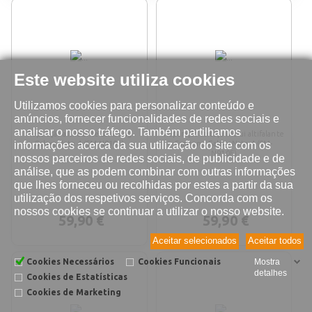
Este website utiliza cookies
Utilizamos cookies para personalizar conteúdo e
anúncios, fornecer funcionalidades de redes sociais e
analisar o nosso tráfego. Também partilhamos
Reparação altifalante Samsung
Reparação carcaça inclui altifalante
informações acerca da sua utilização do site com os
Galaxy Note 4 (SM-N910F)
Samsung Galaxy Note 4 (SM-
N910F)
nossos parceiros de redes sociais, de publicidade e de
análise, que as podem combinar com outras informações
que lhes forneceu ou recolhidas por estes a partir da sua
utilização dos respetivos serviços. Concorda com os
nossos cookies se continuar a utilizar o nosso website.
59,90 €
59,90 €
Aceitar selecionados
Aceitar todos
Cookies Necessários
Cookies Funcionais
Mostra
detalhes
Cookies de Estatísticas
Cookies de Marketing