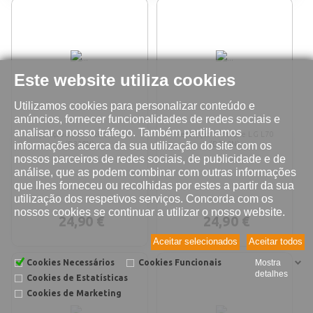
Este website utiliza cookies
Utilizamos cookies para personalizar conteúdo e
anúncios, fornecer funcionalidades de redes sociais e
analisar o nosso tráfego. Também partilhamos
Reparação altifalante LG L70
Reparação microfone LG L70
informações acerca da sua utilização do site com os
(D320N)
(D320N)
nossos parceiros de redes sociais, de publicidade e de
análise, que as podem combinar com outras informações
que lhes forneceu ou recolhidas por estes a partir da sua
utilização dos respetivos serviços. Concorda com os
nossos cookies se continuar a utilizar o nosso website.
24,90 €
24,90 €
Aceitar selecionados
Aceitar todos
Cookies Necessários
Cookies Funcionais
Mostra
detalhes
Cookies de Estatísticas
Cookies de Marketing