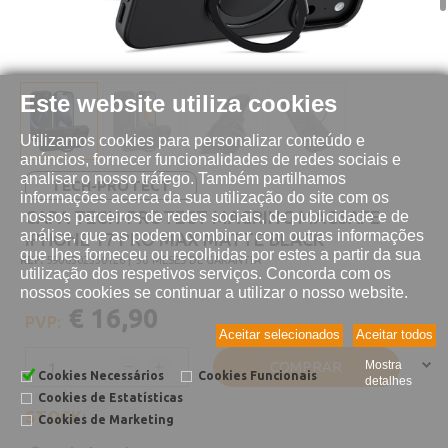
Este website utiliza cookies
Utilizamos cookies para personalizar conteúdo e
anúncios, fornecer funcionalidades de redes sociais e
analisar o nosso tráfego. Também partilhamos
TECH-PROTECT
informações acerca da sua utilização do site com os
CAPA TECH-PROTECT MAGRING MAGSAFE
nossos parceiros de redes sociais, de publicidade e de
análise, que as podem combinar com outras informações
IPHONE 17 PRO MAX MATTE BLACK
que lhes forneceu ou recolhidas por estes a partir da sua
REF:
5906302330126 |
36 MESES DE GARANTIA
utilização dos respetivos serviços. Concorda com os
nossos cookies se continuar a utilizar o nosso website.
€ 16,90
PVP:
Aceitar selecionados
Aceitar todos
COMPRAR
Mostra
Cookies Necessários
Cookies Funcionais
detalhes
Cookies de Estatísticas
STOCK:
Cookies de Marketing