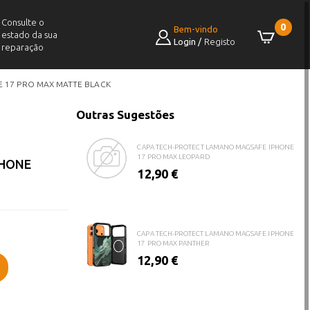
Consulte o
0
Bem-vindo
estado da sua
Login
/
Registo
reparação
CAPA TECH-PROTECT LAMANO MAGSAFE IPHONE
17 PRO MAX VELVET NIGHT
12,90 €
E 17 PRO MAX MATTE BLACK
Outras Sugestões
CAPA TECH-PROTECT LAMANO MAGSAFE IPHONE
17 PRO MAX LEOPARD
PHONE
12,90 €
CAPA TECH-PROTECT LAMANO MAGSAFE IPHONE
17 PRO MAX PANTHER
12,90 €