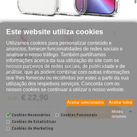
Este website utiliza cookies
Utilizamos cookies para personalizar conteúdo e
anúncios, fornecer funcionalidades de redes sociais e
analisar o nosso tráfego. Também partilhamos
SPIGEN
informações acerca da sua utilização do site com os
CAPA SPIGEN ULTRA HYBRID MAGSAFE
nossos parceiros de redes sociais, de publicidade e de
análise, que as podem combinar com outras informações
IPHONE 17 CLEAR/WHITE
que lhes forneceu ou recolhidas por estes a partir da sua
REF:
8800283315127 |
36 MESES DE GARANTIA
utilização dos respetivos serviços. Concorda com os
nossos cookies se continuar a utilizar o nosso website.
€ 22,90
PVP:
Aceitar selecionados
Aceitar todos
COMPRAR
Mostra
Cookies Necessários
Cookies Funcionais
detalhes
Cookies de Estatísticas
STOCK:
Cookies de Marketing