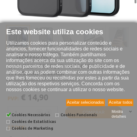
Este website utiliza cookies
Utilizamos cookies para personalizar conteúdo e
anúncios, fornecer funcionalidades de redes sociais e
analisar o nosso tráfego. Também partilhamos
TECH-PROTECT
informações acerca da sua utilização do site com os
CAPA TECH-PROTECT MAGSAFE IPHONE
nossos parceiros de redes sociais, de publicidade e de
análise, que as podem combinar com outras informações
17 PRO MATTE BLACK
que lhes forneceu ou recolhidas por estes a partir da sua
REF:
5906302330072 |
36 MESES DE GARANTIA
utilização dos respetivos serviços. Concorda com os
nossos cookies se continuar a utilizar o nosso website.
€ 14,90
PVP:
Aceitar selecionados
Aceitar todos
COMPRAR
Mostra
Cookies Necessários
Cookies Funcionais
detalhes
Cookies de Estatísticas
STOCK:
Cookies de Marketing