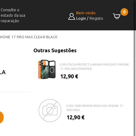
Consulte o
0
Bem-vindo
estado da sua
Login
/
Registo
reparação
CAPA TECH-PROTECT LAMANO MAGSAFE IPHONE
17 PRO MAX LEOPARD
IPHONE 17 PRO MAX CLEAR BLACK
12,90 €
Outras Sugestões
CAPA TECH-PROTECT LAMANO MAGSAFE IPHONE
17 PRO MAX PANTHER
LA
12,90 €
CAPA 3MK ARMOR MAGCASE IPHONE 17
PRO MAX
12,90 €