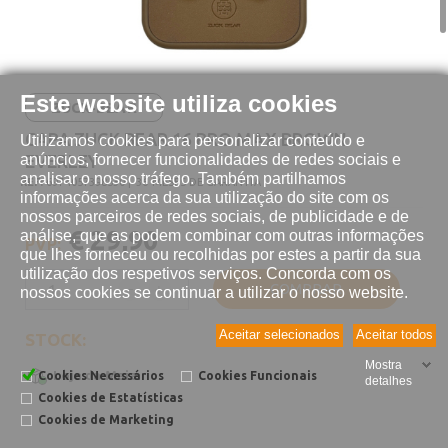
Este website utiliza cookies
ZUCK-BEAR
CAPA ZUCK BEAR 16 PRO MAX BROWN
Utilizamos cookies para personalizar conteúdo e
anúncios, fornecer funcionalidades de redes sociais e
EVERLEY
analisar o nosso tráfego. Também partilhamos
REF:
6974057398530 |
36 MESES DE GARANTIA
informações acerca da sua utilização do site com os
nossos parceiros de redes sociais, de publicidade e de
€ 29,90
análise, que as podem combinar com outras informações
PVP:
que lhes forneceu ou recolhidas por estes a partir da sua
utilização dos respetivos serviços. Concorda com os
COMPRAR
nossos cookies se continuar a utilizar o nosso website.
Aceitar selecionados
Aceitar todos
STOCK:
Mostra
Loja da Maia
Cookies Necessários
Cookies Funcionais
detalhes
Cookies de Estatísticas
Cookies de Marketing